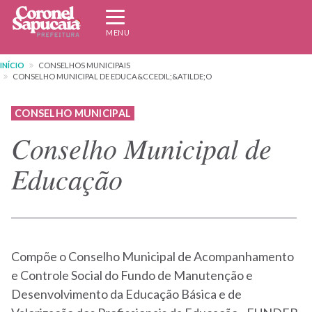
Pular
Expandir/recolher
para
navegação
MENU
o
conteúdo
INÍCIO
CONSELHOS MUNICIPAIS
principal
CONSELHO MUNICIPAL DE EDUCA&CCEDIL;&ATILDE;O
CONSELHO MUNICIPAL
Conselho Municipal de
Educação
Compõe o Conselho Municipal de Acompanhamento
e Controle Social do Fundo de Manutenção e
Desenvolvimento da Educação Básica e de