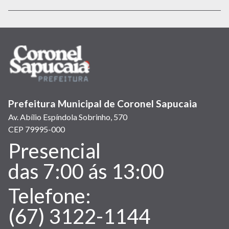
nova
nova
janela)
janela)
Prefeitura Municipal de Coronel Sapucaia
Av. Abílio Espíndola Sobrinho, 570
CEP 79995-000
Presencial
Atendimento:
das 7:00 ás 13:00
Telefone:
(67) 3122-1144